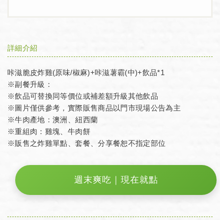
詳細介紹
咔滋脆皮炸雞(原味/椒麻)+咔滋薯霸(中)+飲品*1
※副餐升級：
※飲品可替換同等價位或補差額升級其他飲品
※圖片僅供參考，實際販售商品以門市現場公告為主
※牛肉產地：澳洲、紐西蘭
※重組肉：雞塊、牛肉餅
※販售之炸雞單點、套餐、分享餐恕不指定部位
週末爽吃｜現在就點