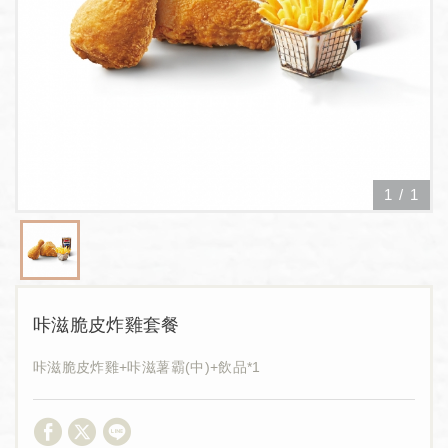
1
/
1
咔滋脆皮炸雞套餐
咔滋脆皮炸雞+咔滋薯霸(中)+飲品*1